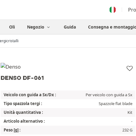
Pr
Oli
Negozio
Guida
Consegna e montaggi
ergicristalli
DENSO DF-061
Veicolo con guida a Sx/Dx :
Per veicolo con guida a Sx
Tipo spazzola tergi :
Spazzole flat blade
Unità quantitativa :
Kit
Articolo alternativo :
-
Peso [g] :
232 G