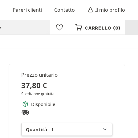
o
Pareri clienti
Contatto
Il mio profilo
o
CARRELLO
(0)
Prezzo unitario
37,80
€
Spedizione gratuita
Disponibile