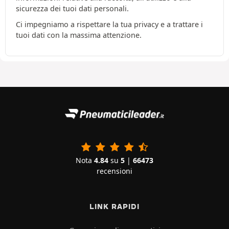
sicurezza dei tuoi dati personali.
Ci impegniamo a rispettare la tua privacy e a trattare i
tuoi dati con la massima attenzione.
Nota
4.84
su
5
|
66473
recensioni
LINK RAPIDI