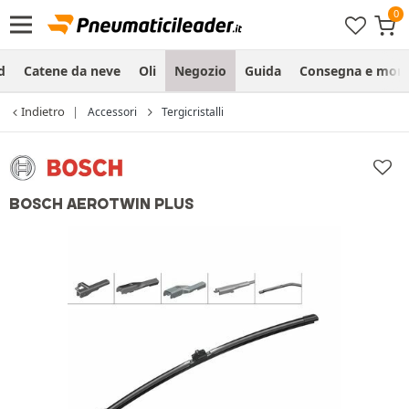
d
Catene da neve
Oli
Negozio
Guida
Consegna e mon
Indietro
Accessori
Tergicristalli
BOSCH AEROTWIN PLUS