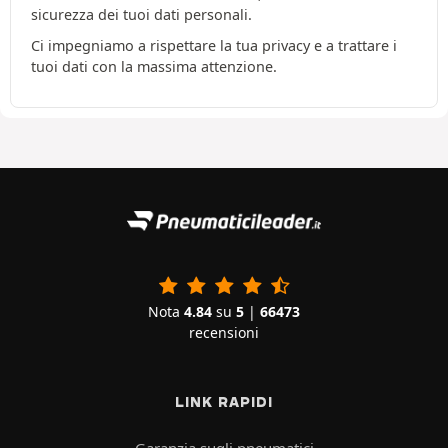
sicurezza dei tuoi dati personali.
Ci impegniamo a rispettare la tua privacy e a trattare i
tuoi dati con la massima attenzione.
Nota
4.84
su
5
|
66473
recensioni
LINK RAPIDI
Garanzia sugli pneumatici