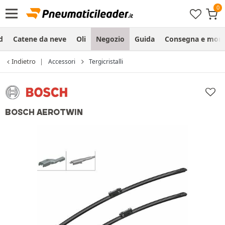
d
Catene da neve
Oli
Negozio
Guida
Consegna e mon
Indietro
Accessori
Tergicristalli
BOSCH AEROTWIN