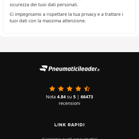
sicurezza dei tuoi dati personali.
Ci impegniamo a rispettare la tua privacy e a trattare i
tuoi dati con la massima attenzione.
Nota
4.84
su
5
|
66473
recensioni
LINK RAPIDI
Garanzia sugli pneumatici