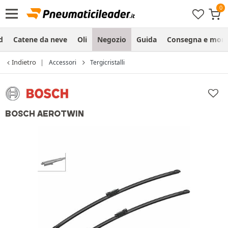
d
Catene da neve
Oli
Negozio
Guida
Consegna e mon
Indietro
Accessori
Tergicristalli
BOSCH AEROTWIN