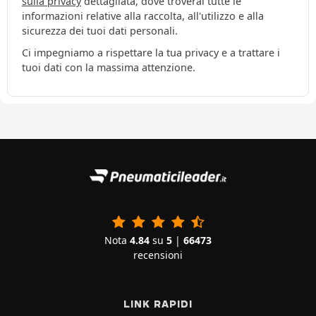
sulla privacy
dettagliata, dove troverai tutte le
informazioni relative alla raccolta, all'utilizzo e alla
sicurezza dei tuoi dati personali.
Ci impegniamo a rispettare la tua privacy e a trattare i
tuoi dati con la massima attenzione.
Nota
4.84
su
5
|
66473
recensioni
LINK RAPIDI