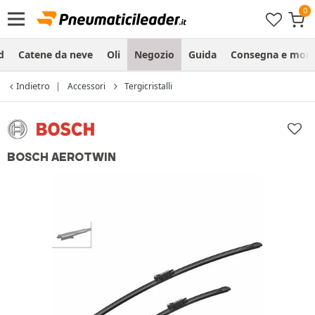
d
Catene da neve
Oli
Negozio
Guida
Consegna e mon
Indietro
Accessori
Tergicristalli
BOSCH AEROTWIN