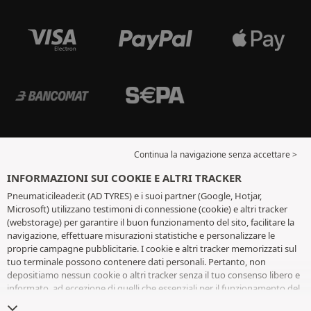
Continua la navigazione senza accettare >
INFORMAZIONI SUI COOKIE E ALTRI TRACKER
Pneumaticileader.it (AD TYRES) e i suoi partner (Google, Hotjar,
Microsoft) utilizzano testimoni di connessione (cookie) e altri tracker
(webstorage) per garantire il buon funzionamento del sito, facilitare la
navigazione, effettuare misurazioni statistiche e personalizzare le
proprie campagne pubblicitarie. I cookie e altri tracker memorizzati sul
tuo terminale possono contenere dati personali. Pertanto, non
depositiamo nessun cookie o altri tracker senza il tuo consenso libero e
informato, ad eccezione di quelli che essenziali per il funzionamento del
sito. Conserviamo la tua scelta per 6 mesi. Puoi revocare il tuo consenso