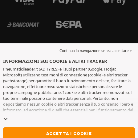
Continua la navigazione senza accettare >
INFORMAZIONI SUI COOKIE E ALTRI TRACKER
Pneumaticileader.it (AD TYRES) e i suoi partner (Google, Hotjar,
Microsoft) utilizzano testimoni di connessione (cookie) e altri tracker
(webstorage) per garantire il buon funzionamento del sito, facilitare la
navigazione, effettuare misurazioni statistiche e personalizzare le
proprie campagne pubblicitarie. I cookie e altri tracker memorizzati sul
tuo terminale possono contenere dati personali. Pertanto, non
depositiamo nessun cookie o altri tracker senza il tuo consenso libero e
informato, ad eccezione di quelli che essenziali per il funzionamento del
sito. Conserviamo la tua scelta per 6 mesi. Puoi revocare il tuo consenso
in qualsiasi momento andando alla
pagina dei cookie e altri tracker
. Puoi
scegliere di continuare a navigare senza accettare il deposito di cookie o
altri tracker. Il rifiuto non impedisce l'accesso ai servizi AD TYRES. Per
ACCETTA I COOKIE