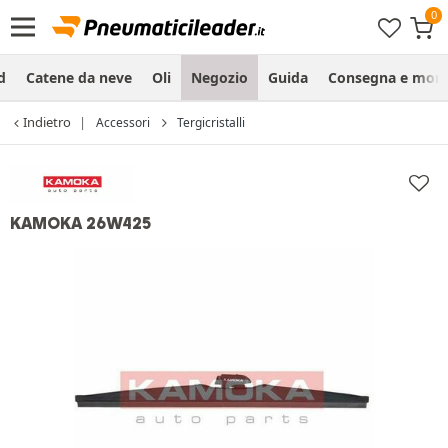
d
Catene da neve
Oli
Negozio
Guida
Consegna e mon
Indietro
Accessori
Tergicristalli
KAMOKA 26W425