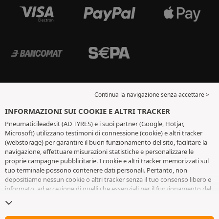
Continua la navigazione senza accettare >
INFORMAZIONI SUI COOKIE E ALTRI TRACKER
Pneumaticileader.it (AD TYRES) e i suoi partner (Google, Hotjar,
Microsoft) utilizzano testimoni di connessione (cookie) e altri tracker
(webstorage) per garantire il buon funzionamento del sito, facilitare la
navigazione, effettuare misurazioni statistiche e personalizzare le
proprie campagne pubblicitarie. I cookie e altri tracker memorizzati sul
tuo terminale possono contenere dati personali. Pertanto, non
depositiamo nessun cookie o altri tracker senza il tuo consenso libero e
informato, ad eccezione di quelli che essenziali per il funzionamento del
sito. Conserviamo la tua scelta per 6 mesi. Puoi revocare il tuo consenso
in qualsiasi momento andando alla
pagina dei cookie e altri tracker
. Puoi
scegliere di continuare a navigare senza accettare il deposito di cookie o