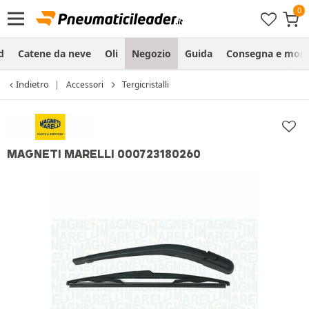
d
Catene da neve
Oli
Negozio
Guida
Consegna e mon
Indietro
Accessori
Tergicristalli
MAGNETI MARELLI 000723180260