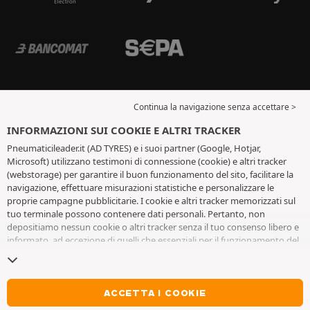
Continua la navigazione senza accettare >
INFORMAZIONI SUI COOKIE E ALTRI TRACKER
Pneumaticileader.it (AD TYRES) e i suoi partner (Google, Hotjar,
Microsoft) utilizzano testimoni di connessione (cookie) e altri tracker
(webstorage) per garantire il buon funzionamento del sito, facilitare la
navigazione, effettuare misurazioni statistiche e personalizzare le
proprie campagne pubblicitarie. I cookie e altri tracker memorizzati sul
tuo terminale possono contenere dati personali. Pertanto, non
depositiamo nessun cookie o altri tracker senza il tuo consenso libero e
informato, ad eccezione di quelli che essenziali per il funzionamento del
sito. Conserviamo la tua scelta per 6 mesi. Puoi revocare il tuo consenso
in qualsiasi momento andando alla
pagina dei cookie e altri tracker
. Puoi
scegliere di continuare a navigare senza accettare il deposito di cookie o
altri tracker. Il rifiuto non impedisce l'accesso ai servizi AD TYRES. Per
ACCETTA I COOKIE
maggiori informazioni, visita
la pagina cookie e
altri tracker
.