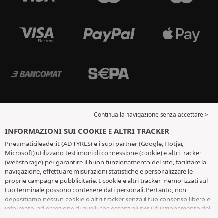
Continua la navigazione senza accettare >
INFORMAZIONI SUI COOKIE E ALTRI TRACKER
Pneumaticileader.it (AD TYRES) e i suoi partner (Google, Hotjar,
Microsoft) utilizzano testimoni di connessione (cookie) e altri tracker
(webstorage) per garantire il buon funzionamento del sito, facilitare la
navigazione, effettuare misurazioni statistiche e personalizzare le
proprie campagne pubblicitarie. I cookie e altri tracker memorizzati sul
tuo terminale possono contenere dati personali. Pertanto, non
depositiamo nessun cookie o altri tracker senza il tuo consenso libero e
informato, ad eccezione di quelli che essenziali per il funzionamento del
sito. Conserviamo la tua scelta per 6 mesi. Puoi revocare il tuo consenso