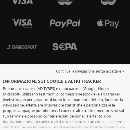
Continua la navigazione senza accettare >
INFORMAZIONI SUI COOKIE E ALTRI TRACKER
Pneumaticileader.it (AD TYRES) e i suoi partner (Google, Hotjar,
Microsoft) utilizzano testimoni di connessione (cookie) e altri tracker
(webstorage) per garantire il buon funzionamento del sito, facilitare la
navigazione, effettuare misurazioni statistiche e personalizzare le
proprie campagne pubblicitarie. I cookie e altri tracker memorizzati sul
tuo terminale possono contenere dati personali. Pertanto, non
depositiamo nessun cookie o altri tracker senza il tuo consenso libero e
informato, ad eccezione di quelli che essenziali per il funzionamento del