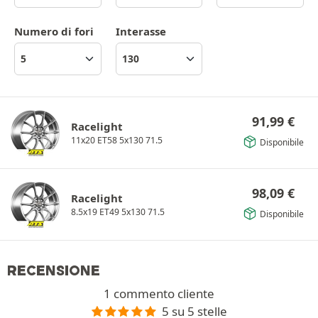
Numero di fori
Interasse
91,99
€
Racelight
11x20 ET58 5x130 71.5
Disponibile
98,09
€
Racelight
8.5x19 ET49 5x130 71.5
Disponibile
RECENSIONE
1 commento cliente
5 su 5 stelle