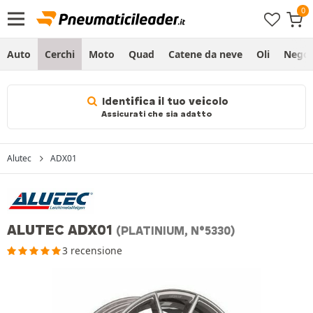
Auto
Cerchi
Moto
Quad
Catene da neve
Oli
Negoz
Identifica il tuo veicolo
Assicurati che sia adatto
Alutec
ADX01
ALUTEC ADX01
(PLATINIUM, N°5330)
3 recensione