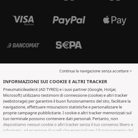
Continua la navigazione senza accettare >
INFORMAZIONI SUI COOKIE E ALTRI TRACKER
Pneumaticileader.it (AD TYRES) e i suoi partner (Google, Hotjar,
Microsoft) utilizzano testimoni di connessione (cookie) e altri tracker
(webstorage) per garantire il buon funzionamento del sito, facilitare la
navigazione, effettuare misurazioni statistiche e personalizzare le
proprie campagne pubblicitarie. I cookie e altri tracker memorizzati sul
tuo terminale possono contenere dati personali. Pertanto, non
depositiamo nessun cookie o altri tracker senza il tuo consenso libero e
informato, ad eccezione di quelli che essenziali per il funzionamento del
sito. Conserviamo la tua scelta per 6 mesi. Puoi revocare il tuo consenso