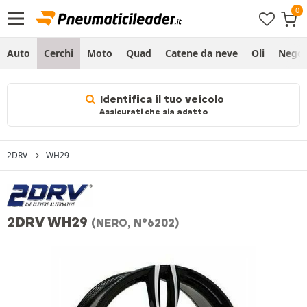
Auto
Cerchi
Moto
Quad
Catene da neve
Oli
Negoz
Identifica il tuo veicolo
Assicurati che sia adatto
2DRV
WH29
2DRV WH29
(NERO, N°6202)